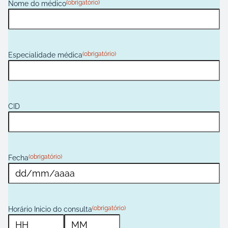
(obrigatório)
Nome do médico
(obrigatório)
Especialidade médica
CID
(obrigatório)
Fecha
D
D
b
a
(obrigatório)
Horário Inicio do consulta
r
r