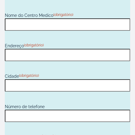
Y
Y
(obrigatório)
Nome do Centro Medico
(obrigatório)
Endereço
(obrigatório)
Cidade
Número de telefone