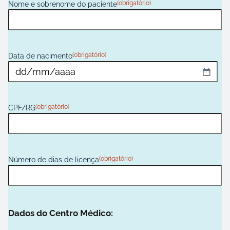
(obrigatório)
Nome e sobrenome do paciente
(obrigatório)
Data de nacimento
D
D
b
a
(obrigatório)
CPF/RG
r
r
a
M
M
(obrigatório)
Número de dias de licença
b
a
r
r
a
Y
Dados do Centro Médico:
Y