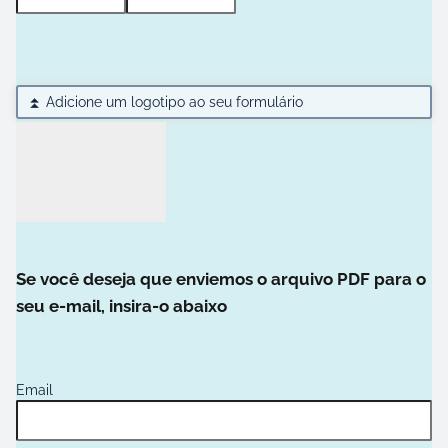
a
H
M
M
o
i
M
r
n
b
a
u
a
s
t
⏫ Adicione um logotipo ao seu formulário
r
o
r
s
a
Y
Y
Y
Y
Se você deseja que enviemos o arquivo PDF para o
seu e-mail, insira-o abaixo
Email